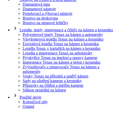
Diamantová lana
Diamantové nástroje
Pemrlovací a rýhovací nástroje
Brusivo na deskovinu
Brusivo na stranové leštičky
Lepidla, tmely, impregnace a čištiče na kámen a keramiku
Polyesterové tmely Tenax na kámen a aglomeráty
Vinylesterová lepidla Tenax na kámen a keramiku
Epoxidová lepidla Tenax na kámen a keramiku
Lepidla Tenax v kartuších na kámen a keramiku
Lepidla a impregnace Tenax na aglomeráty
Pryskyřice Tenax na tmelení a opravy kamene
Impregnace Tenax na kámen a beton i keramiku
Zvýrazňovače a ztmavovače Tenax na kámen a
aglomeráty
Vosky Tenax na přírodní a umělý kámen
Sady na ošetření kamene a keramiky
Přípravky na čištění a údržbu kamene
Silikon neutrální na kámen
Použité stroje
Kotoučové pily
Ostatní