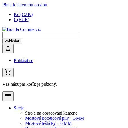
Přejít k hlavnímu obsahu
Kč (CZK)
€ (EUR)
Přihlásit se
Váš nákupní košík je prázdný.
Stroje
Stroje na opracování kamene
Mostové kotoučové pily - GMM
Mostové leštičky – GMM