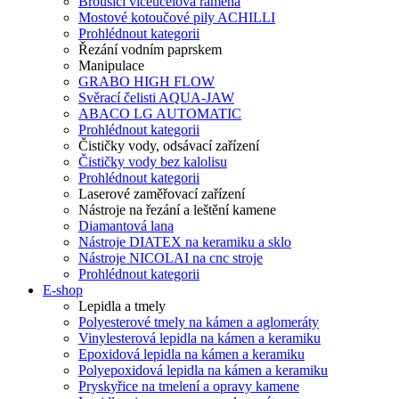
Brousící víceúčelová ramena
Mostové kotoučové pily ACHILLI
Prohlédnout kategorii
Řezání vodním paprskem
Manipulace
GRABO HIGH FLOW
Svěrací čelisti AQUA-JAW
ABACO LG AUTOMATIC
Prohlédnout kategorii
Čističky vody, odsávací zařízení
Čističky vody bez kalolisu
Prohlédnout kategorii
Laserové zaměřovací zařízení
Nástroje na řezání a leštění kamene
Diamantová lana
Nástroje DIATEX na keramiku a sklo
Nástroje NICOLAI na cnc stroje
Prohlédnout kategorii
E-shop
Lepidla a tmely
Polyesterové tmely na kámen a aglomeráty
Vinylesterová lepidla na kámen a keramiku
Epoxidová lepidla na kámen a keramiku
Polyepoxidová lepidla na kámen a keramiku
Pryskyřice na tmelení a opravy kamene