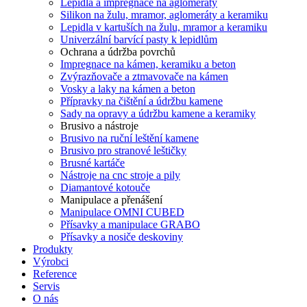
Lepidla a impregnace na aglomeráty
Silikon na žulu, mramor, aglomeráty a keramiku
Lepidla v kartuších na žulu, mramor a keramiku
Univerzální barvící pasty k lepidlům
Ochrana a údržba povrchů
Impregnace na kámen, keramiku a beton
Zvýrazňovače a ztmavovače na kámen
Vosky a laky na kámen a beton
Přípravky na čištění a údržbu kamene
Sady na opravy a údržbu kamene a keramiky
Brusivo a nástroje
Brusivo na ruční leštění kamene
Brusivo pro stranové leštičky
Brusné kartáče
Nástroje na cnc stroje a pily
Diamantové kotouče
Manipulace a přenášení
Manipulace OMNI CUBED
Přísavky a manipulace GRABO
Přísavky a nosiče deskoviny
Produkty
Výrobci
Reference
Servis
O nás