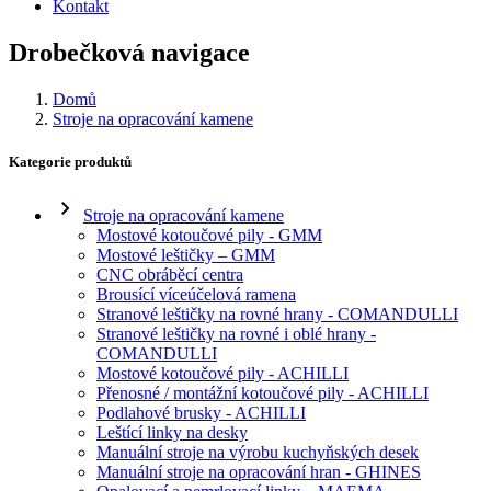
Kontakt
Drobečková navigace
Domů
Stroje na opracování kamene
Kategorie produktů
Stroje na opracování kamene
Mostové kotoučové pily - GMM
Mostové leštičky – GMM
CNC obráběcí centra
Brousící víceúčelová ramena
Stranové leštičky na rovné hrany - COMANDULLI
Stranové leštičky na rovné i oblé hrany -
COMANDULLI
Mostové kotoučové pily - ACHILLI
Přenosné / montážní kotoučové pily - ACHILLI
Podlahové brusky - ACHILLI
Leštící linky na desky
Manuální stroje na výrobu kuchyňských desek
Manuální stroje na opracování hran - GHINES