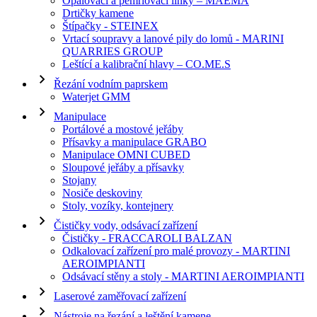
Opalovací a pemrlovací linky – MAEMA
Drtičky kamene
Štípačky - STEINEX
Vrtací soupravy a lanové pily do lomů - MARINI
QUARRIES GROUP
Leštící a kalibrační hlavy – CO.ME.S
Řezání vodním paprskem
Waterjet GMM
Manipulace
Portálové a mostové jeřáby
Přísavky a manipulace GRABO
Manipulace OMNI CUBED
Sloupové jeřáby a přísavky
Stojany
Nosiče deskoviny
Stoly, vozíky, kontejnery
Čističky vody, odsávací zařízení
Čističky - FRACCAROLI BALZAN
Odkalovací zařízení pro malé provozy - MARTINI
AEROIMPIANTI
Odsávací stěny a stoly - MARTINI AEROIMPIANTI
Laserové zaměřovací zařízení
Nástroje na řezání a leštění kamene