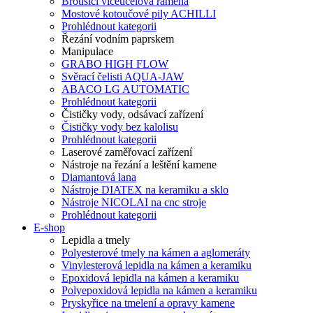
Brousící víceúčelová ramena
Mostové kotoučové pily ACHILLI
Prohlédnout kategorii
Řezání vodním paprskem
Manipulace
GRABO HIGH FLOW
Svěrací čelisti AQUA-JAW
ABACO LG AUTOMATIC
Prohlédnout kategorii
Čističky vody, odsávací zařízení
Čističky vody bez kalolisu
Prohlédnout kategorii
Laserové zaměřovací zařízení
Nástroje na řezání a leštění kamene
Diamantová lana
Nástroje DIATEX na keramiku a sklo
Nástroje NICOLAI na cnc stroje
Prohlédnout kategorii
E-shop
Lepidla a tmely
Polyesterové tmely na kámen a aglomeráty
Vinylesterová lepidla na kámen a keramiku
Epoxidová lepidla na kámen a keramiku
Polyepoxidová lepidla na kámen a keramiku
Pryskyřice na tmelení a opravy kamene