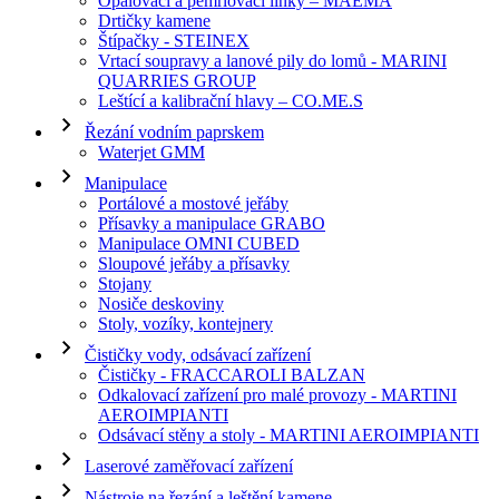
Opalovací a pemrlovací linky – MAEMA
Drtičky kamene
Štípačky - STEINEX
Vrtací soupravy a lanové pily do lomů - MARINI
QUARRIES GROUP
Leštící a kalibrační hlavy – CO.ME.S
Řezání vodním paprskem
Waterjet GMM
Manipulace
Portálové a mostové jeřáby
Přísavky a manipulace GRABO
Manipulace OMNI CUBED
Sloupové jeřáby a přísavky
Stojany
Nosiče deskoviny
Stoly, vozíky, kontejnery
Čističky vody, odsávací zařízení
Čističky - FRACCAROLI BALZAN
Odkalovací zařízení pro malé provozy - MARTINI
AEROIMPIANTI
Odsávací stěny a stoly - MARTINI AEROIMPIANTI
Laserové zaměřovací zařízení
Nástroje na řezání a leštění kamene