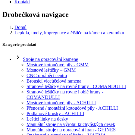
Kontakt
Drobečková navigace
Domů
Lepidla, tmely, impregnace a čištiče na kámen a keramiku
Kategorie produktů
Stroje na opracování kamene
Mostové kotoučové pily - GMM
Mostové leštičky – GMM
CNC obráběcí centra
Brousící víceúčelová ramena
Stranové leštičky na rovné hrany - COMANDULLI
Stranové leštičky na rovné i oblé hrany -
COMANDULLI
Mostové kotoučové pily - ACHILLI
Přenosné / montážní kotoučové pily - ACHILLI
Podlahové brusky - ACHILLI
Leštící linky na desky
Manuální stroje na výrobu kuchyňských desek
Manuální stroje na opracování hran - GHINES