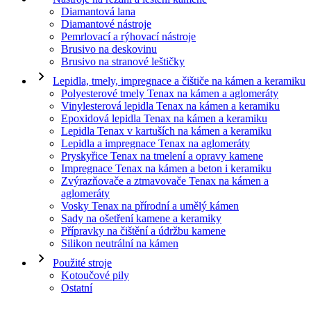
Diamantová lana
Diamantové nástroje
Pemrlovací a rýhovací nástroje
Brusivo na deskovinu
Brusivo na stranové leštičky
Lepidla, tmely, impregnace a čištiče na kámen a keramiku
Polyesterové tmely Tenax na kámen a aglomeráty
Vinylesterová lepidla Tenax na kámen a keramiku
Epoxidová lepidla Tenax na kámen a keramiku
Lepidla Tenax v kartuších na kámen a keramiku
Lepidla a impregnace Tenax na aglomeráty
Pryskyřice Tenax na tmelení a opravy kamene
Impregnace Tenax na kámen a beton i keramiku
Zvýrazňovače a ztmavovače Tenax na kámen a
aglomeráty
Vosky Tenax na přírodní a umělý kámen
Sady na ošetření kamene a keramiky
Přípravky na čištění a údržbu kamene
Silikon neutrální na kámen
Použité stroje
Kotoučové pily
Ostatní