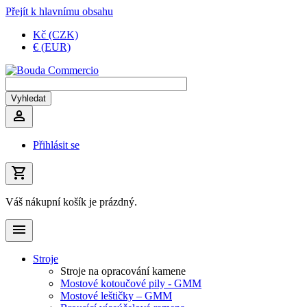
Přejít k hlavnímu obsahu
Kč (CZK)
€ (EUR)
Přihlásit se
Váš nákupní košík je prázdný.
Stroje
Stroje na opracování kamene
Mostové kotoučové pily - GMM
Mostové leštičky – GMM