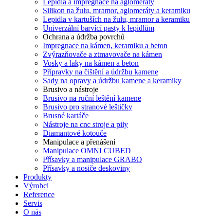
Lepidla a impregnace na aglomeráty
Silikon na žulu, mramor, aglomeráty a keramiku
Lepidla v kartuších na žulu, mramor a keramiku
Univerzální barvící pasty k lepidlům
Ochrana a údržba povrchů
Impregnace na kámen, keramiku a beton
Zvýrazňovače a ztmavovače na kámen
Vosky a laky na kámen a beton
Přípravky na čištění a údržbu kamene
Sady na opravy a údržbu kamene a keramiky
Brusivo a nástroje
Brusivo na ruční leštění kamene
Brusivo pro stranové leštičky
Brusné kartáče
Nástroje na cnc stroje a pily
Diamantové kotouče
Manipulace a přenášení
Manipulace OMNI CUBED
Přísavky a manipulace GRABO
Přísavky a nosiče deskoviny
Produkty
Výrobci
Reference
Servis
O nás