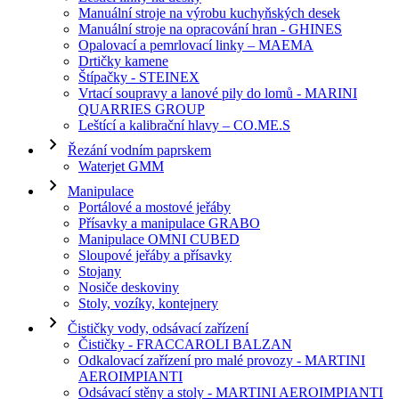
Manuální stroje na výrobu kuchyňských desek
Manuální stroje na opracování hran - GHINES
Opalovací a pemrlovací linky – MAEMA
Drtičky kamene
Štípačky - STEINEX
Vrtací soupravy a lanové pily do lomů - MARINI
QUARRIES GROUP
Leštící a kalibrační hlavy – CO.ME.S
Řezání vodním paprskem
Waterjet GMM
Manipulace
Portálové a mostové jeřáby
Přísavky a manipulace GRABO
Manipulace OMNI CUBED
Sloupové jeřáby a přísavky
Stojany
Nosiče deskoviny
Stoly, vozíky, kontejnery
Čističky vody, odsávací zařízení
Čističky - FRACCAROLI BALZAN
Odkalovací zařízení pro malé provozy - MARTINI
AEROIMPIANTI
Odsávací stěny a stoly - MARTINI AEROIMPIANTI