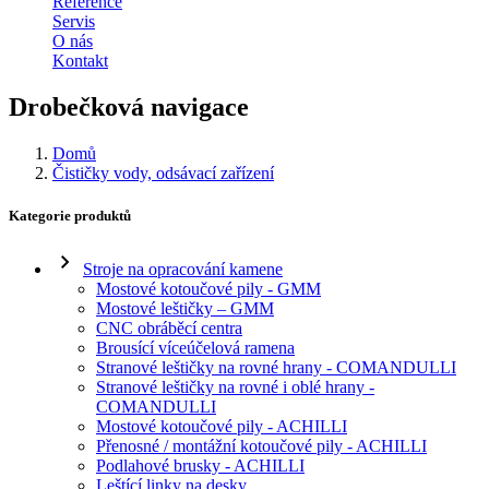
Reference
Servis
O nás
Kontakt
Drobečková navigace
Domů
Čističky vody, odsávací zařízení
Kategorie produktů
Stroje na opracování kamene
Mostové kotoučové pily - GMM
Mostové leštičky – GMM
CNC obráběcí centra
Brousící víceúčelová ramena
Stranové leštičky na rovné hrany - COMANDULLI
Stranové leštičky na rovné i oblé hrany -
COMANDULLI
Mostové kotoučové pily - ACHILLI
Přenosné / montážní kotoučové pily - ACHILLI
Podlahové brusky - ACHILLI
Leštící linky na desky