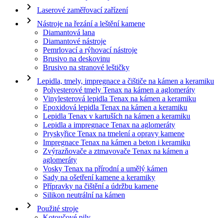
Laserové zaměřovací zařízení
Nástroje na řezání a leštění kamene
Diamantová lana
Diamantové nástroje
Pemrlovací a rýhovací nástroje
Brusivo na deskovinu
Brusivo na stranové leštičky
Lepidla, tmely, impregnace a čištiče na kámen a keramiku
Polyesterové tmely Tenax na kámen a aglomeráty
Vinylesterová lepidla Tenax na kámen a keramiku
Epoxidová lepidla Tenax na kámen a keramiku
Lepidla Tenax v kartuších na kámen a keramiku
Lepidla a impregnace Tenax na aglomeráty
Pryskyřice Tenax na tmelení a opravy kamene
Impregnace Tenax na kámen a beton i keramiku
Zvýrazňovače a ztmavovače Tenax na kámen a
aglomeráty
Vosky Tenax na přírodní a umělý kámen
Sady na ošetření kamene a keramiky
Přípravky na čištění a údržbu kamene
Silikon neutrální na kámen
Použité stroje
Kotoučové pily