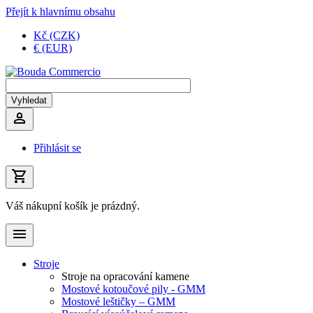
Přejít k hlavnímu obsahu
Kč (CZK)
€ (EUR)
Přihlásit se
Váš nákupní košík je prázdný.
Stroje
Stroje na opracování kamene
Mostové kotoučové pily - GMM
Mostové leštičky – GMM