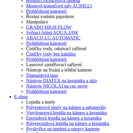
Brousící víceúčelová ramena
Mostové kotoučové pily ACHILLI
Prohlédnout kategorii
Řezání vodním paprskem
Manipulace
GRABO HIGH FLOW
Svěrací čelisti AQUA-JAW
ABACO LG AUTOMATIC
Prohlédnout kategorii
Čističky vody, odsávací zařízení
Čističky vody bez kalolisu
Prohlédnout kategorii
Laserové zaměřovací zařízení
Nástroje na řezání a leštění kamene
Diamantová lana
Nástroje DIATEX na keramiku a sklo
Nástroje NICOLAI na cnc stroje
Prohlédnout kategorii
E-shop
Lepidla a tmely
Polyesterové tmely na kámen a aglomeráty
Vinylesterová lepidla na kámen a keramiku
Epoxidová lepidla na kámen a keramiku
Polyepoxidová lepidla na kámen a keramiku
Pryskyřice na tmelení a opravy kamene