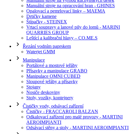
Manuální stroje na výrobu kuchyňských desek
Manuální stroje na opracování hran - GHINES
Opalovací a pemrlovací linky – MAEMA
Drtičky kamene
Štípačky - STEINEX
Vrtací soupravy a lanové pily do lomů - MARINI
QUARRIES GROUP
Leštící a kalibrační hlavy – CO.ME.S
Řezání vodním paprskem
Waterjet GMM
Manipulace
Portálové a mostové jeřáby
Přísavky a manipulace GRABO
Manipulace OMNI CUBED
Sloupové jeřáby a přísavky
Stojany
Nosiče deskoviny
Stoly, vozíky, kontejnery
Čističky vody, odsávací zařízení
Čističky - FRACCAROLI BALZAN
Odkalovací zařízení pro malé provozy - MARTINI
AEROIMPIANTI
Odsávací stěny a stoly - MARTINI AEROIMPIANTI