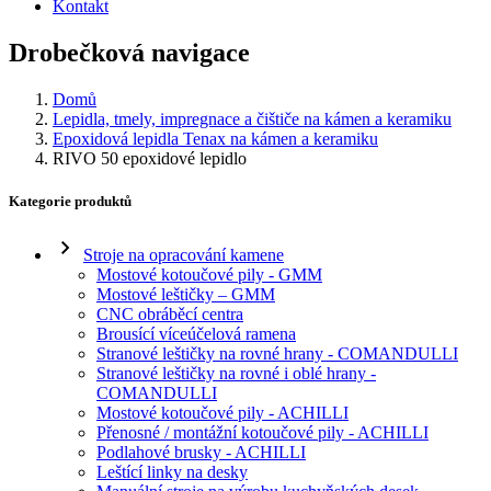
Kontakt
Drobečková navigace
Domů
Lepidla, tmely, impregnace a čištiče na kámen a keramiku
Epoxidová lepidla Tenax na kámen a keramiku
RIVO 50 epoxidové lepidlo
Kategorie produktů
Stroje na opracování kamene
Mostové kotoučové pily - GMM
Mostové leštičky – GMM
CNC obráběcí centra
Brousící víceúčelová ramena
Stranové leštičky na rovné hrany - COMANDULLI
Stranové leštičky na rovné i oblé hrany -
COMANDULLI
Mostové kotoučové pily - ACHILLI
Přenosné / montážní kotoučové pily - ACHILLI
Podlahové brusky - ACHILLI
Leštící linky na desky