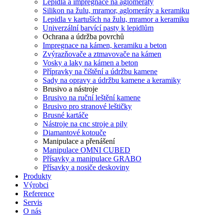
Lepidla a impregnace na aglomeráty
Silikon na žulu, mramor, aglomeráty a keramiku
Lepidla v kartuších na žulu, mramor a keramiku
Univerzální barvící pasty k lepidlům
Ochrana a údržba povrchů
Impregnace na kámen, keramiku a beton
Zvýrazňovače a ztmavovače na kámen
Vosky a laky na kámen a beton
Přípravky na čištění a údržbu kamene
Sady na opravy a údržbu kamene a keramiky
Brusivo a nástroje
Brusivo na ruční leštění kamene
Brusivo pro stranové leštičky
Brusné kartáče
Nástroje na cnc stroje a pily
Diamantové kotouče
Manipulace a přenášení
Manipulace OMNI CUBED
Přísavky a manipulace GRABO
Přísavky a nosiče deskoviny
Produkty
Výrobci
Reference
Servis
O nás