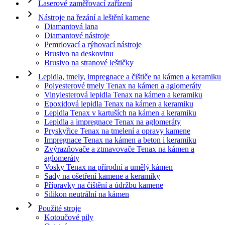
Laserové zaměřovací zařízení
Nástroje na řezání a leštění kamene
Diamantová lana
Diamantové nástroje
Pemrlovací a rýhovací nástroje
Brusivo na deskovinu
Brusivo na stranové leštičky
Lepidla, tmely, impregnace a čištiče na kámen a keramiku
Polyesterové tmely Tenax na kámen a aglomeráty
Vinylesterová lepidla Tenax na kámen a keramiku
Epoxidová lepidla Tenax na kámen a keramiku
Lepidla Tenax v kartuších na kámen a keramiku
Lepidla a impregnace Tenax na aglomeráty
Pryskyřice Tenax na tmelení a opravy kamene
Impregnace Tenax na kámen a beton i keramiku
Zvýrazňovače a ztmavovače Tenax na kámen a
aglomeráty
Vosky Tenax na přírodní a umělý kámen
Sady na ošetření kamene a keramiky
Přípravky na čištění a údržbu kamene
Silikon neutrální na kámen
Použité stroje
Kotoučové pily