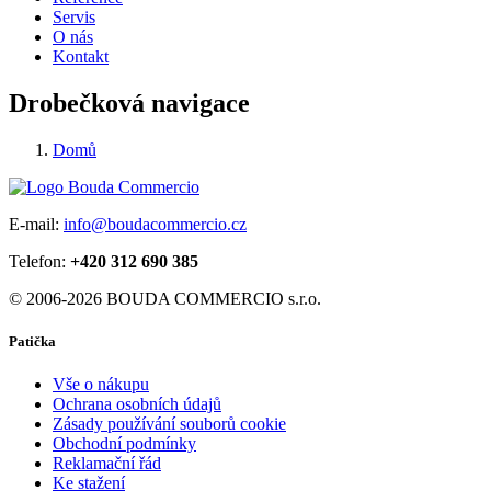
Servis
O nás
Kontakt
Drobečková navigace
Domů
E-mail:
info@boudacommercio.cz
Telefon:
+420 312 690 385
© 2006-2026 BOUDA COMMERCIO s.r.o.
Patička
Vše o nákupu
Ochrana osobních údajů
Zásady používání souborů cookie
Obchodní podmínky
Reklamační řád
Ke stažení