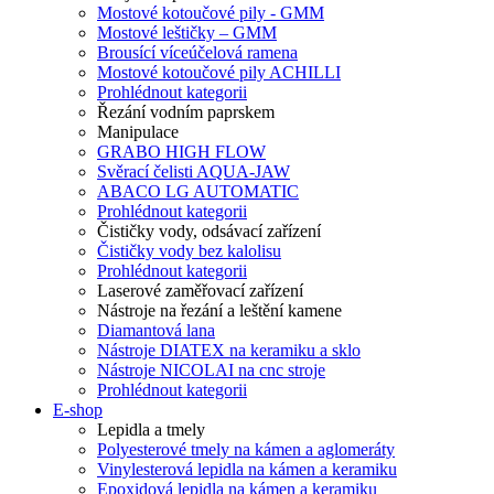
Mostové kotoučové pily - GMM
Mostové leštičky – GMM
Brousící víceúčelová ramena
Mostové kotoučové pily ACHILLI
Prohlédnout kategorii
Řezání vodním paprskem
Manipulace
GRABO HIGH FLOW
Svěrací čelisti AQUA-JAW
ABACO LG AUTOMATIC
Prohlédnout kategorii
Čističky vody, odsávací zařízení
Čističky vody bez kalolisu
Prohlédnout kategorii
Laserové zaměřovací zařízení
Nástroje na řezání a leštění kamene
Diamantová lana
Nástroje DIATEX na keramiku a sklo
Nástroje NICOLAI na cnc stroje
Prohlédnout kategorii
E-shop
Lepidla a tmely
Polyesterové tmely na kámen a aglomeráty
Vinylesterová lepidla na kámen a keramiku
Epoxidová lepidla na kámen a keramiku