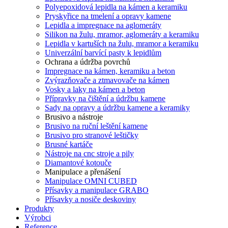
Polyepoxidová lepidla na kámen a keramiku
Pryskyřice na tmelení a opravy kamene
Lepidla a impregnace na aglomeráty
Silikon na žulu, mramor, aglomeráty a keramiku
Lepidla v kartuších na žulu, mramor a keramiku
Univerzální barvící pasty k lepidlům
Ochrana a údržba povrchů
Impregnace na kámen, keramiku a beton
Zvýrazňovače a ztmavovače na kámen
Vosky a laky na kámen a beton
Přípravky na čištění a údržbu kamene
Sady na opravy a údržbu kamene a keramiky
Brusivo a nástroje
Brusivo na ruční leštění kamene
Brusivo pro stranové leštičky
Brusné kartáče
Nástroje na cnc stroje a pily
Diamantové kotouče
Manipulace a přenášení
Manipulace OMNI CUBED
Přísavky a manipulace GRABO
Přísavky a nosiče deskoviny
Produkty
Výrobci
Reference