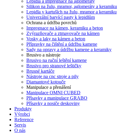
Lepidla a impregnace na aglomeráty
Silikon na žulu, mramor, aglomeráty a keramiku
Lepidla v kartuších na žulu, mramor a keramiku
Univerzální barvící pasty k lepidlům
Ochrana a údržba povrchů
Impregnace na kámen, keramiku a beton
Zvýrazňovače a ztmavovače na kámen
Vosky a laky na kámen a beton
Přípravky na čištění a údržbu kamene
Sady na opravy a údržbu kamene a keramiky
Brusivo a nástroje
Brusivo na ruční leštění kamene
Brusivo pro stranové leštičky
Brusné kartáče
Nástroje na cnc stroje a pily
Diamantové kotouče
Manipulace a přenášení
Manipulace OMNI CUBED
Přísavky a manipulace GRABO
Přísavky a nosiče deskoviny
Produkty
Výrobci
Reference
Servis
O nás