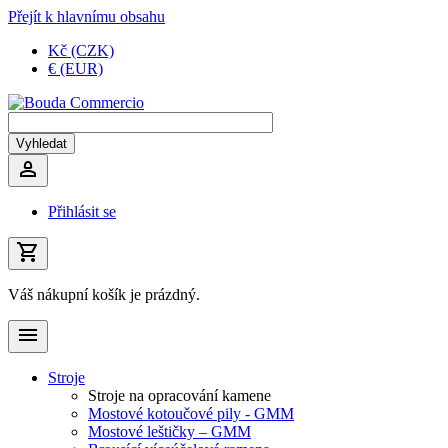
Přejít k hlavnímu obsahu
Kč (CZK)
€ (EUR)
Přihlásit se
Váš nákupní košík je prázdný.
Stroje
Stroje na opracování kamene
Mostové kotoučové pily - GMM
Mostové leštičky – GMM