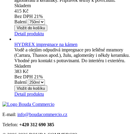
aglomerátů a keramiky. Přípravek šetrný k povrchům.
Skladem
415 Kč
Bez DPH 21%
Balení
Detail produktu
HYDREX impregnace na kámen
Vodě a olejům odpudivá impregnace pro leštěné mramory
(Carrara, Thassos apod.), žulu, aglomeráty i někdy keramiku.
Vhodné pro kontakt s potravinami. Do interiéru i exteriéru.
Skladem
383 Kč
Bez DPH 21%
Balení
Detail produktu
E-mail:
info@boudacommercio.cz
Telefon:
+420 312 690 385