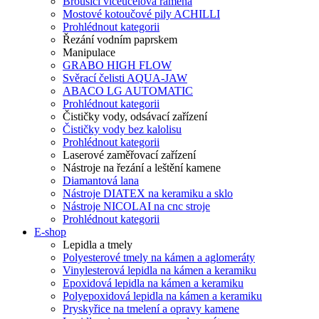
Brousící víceúčelová ramena
Mostové kotoučové pily ACHILLI
Prohlédnout kategorii
Řezání vodním paprskem
Manipulace
GRABO HIGH FLOW
Svěrací čelisti AQUA-JAW
ABACO LG AUTOMATIC
Prohlédnout kategorii
Čističky vody, odsávací zařízení
Čističky vody bez kalolisu
Prohlédnout kategorii
Laserové zaměřovací zařízení
Nástroje na řezání a leštění kamene
Diamantová lana
Nástroje DIATEX na keramiku a sklo
Nástroje NICOLAI na cnc stroje
Prohlédnout kategorii
E-shop
Lepidla a tmely
Polyesterové tmely na kámen a aglomeráty
Vinylesterová lepidla na kámen a keramiku
Epoxidová lepidla na kámen a keramiku
Polyepoxidová lepidla na kámen a keramiku
Pryskyřice na tmelení a opravy kamene